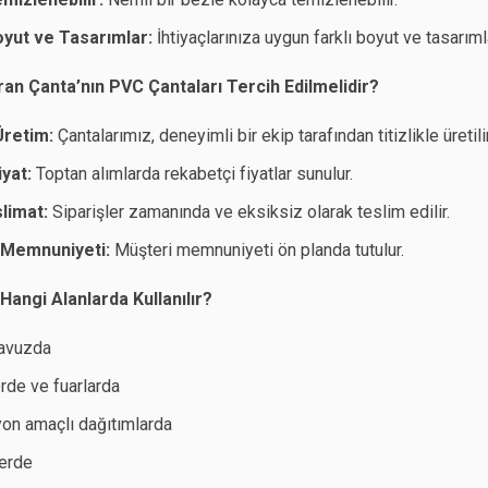
oyut ve Tasarımlar:
İhtiyaçlarınıza uygun farklı boyut ve tasarım
an Çanta’nın PVC Çantaları Tercih Edilmelidir?
 Üretim:
Çantalarımız, deneyimli bir ekip tarafından titizlikle üretilir
yat:
Toptan alımlarda rekabetçi fiyatlar sunulur.
slimat:
Siparişler zamanında ve eksiksiz olarak teslim edilir.
 Memnuniyeti:
Müşteri memnuniyeti ön planda tutulur.
angi Alanlarda Kullanılır?
havuzda
erde ve fuarlarda
n amaçlı dağıtımlarda
erde