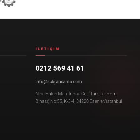
İLETIŞIM
0212 569 41 61
info@sukrancanta.com
Nine Hatun Mah. İnönü Cd. (Türk Telekom
Binası) No:55, K-3-4, 34220 Esenler/İstanbul