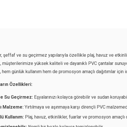
, şeffaf ve su geçirmez yapılarıyla özellikle plaj, havuz ve etkinli
, müşterilerimize yüksek kaliteli ve dayanıklı PVC çantalar sunuy
, hem günlük kullanım hem de promosyon amaçlı dağıtımlar için id
rın Özellikleri:
ve Su Geçirmez:
Eşyalarınızı kolayca görebilir ve sudan koruyabil
lı Malzeme:
Yırtılmaya ve aşınmaya karşı dirençli PVC malzemede
ü Kullanım:
Plaj, havuz, etkinlikler, fuarlar ve promosyon amaçlı 
mizlenebilir:
Nemli bir bezle kolayca temizlenebilir.