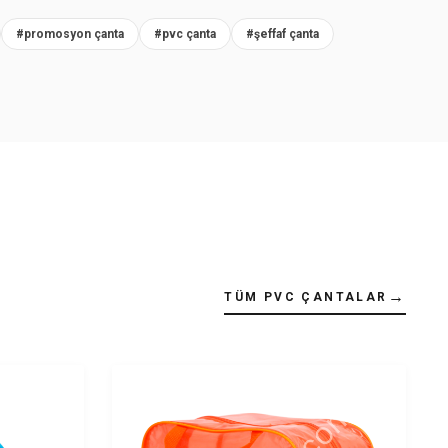
#promosyon çanta
#pvc çanta
#şeffaf çanta
→
TÜM PVC ÇANTALAR