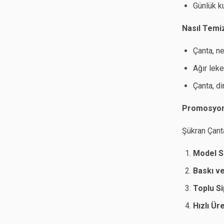
Günlük k
Nasıl Temi
Çanta, ne
Ağır leke
Çanta, di
Promosyon 
Şükran Çanta
Model S
Baskı v
Toplu S
Hızlı Ür