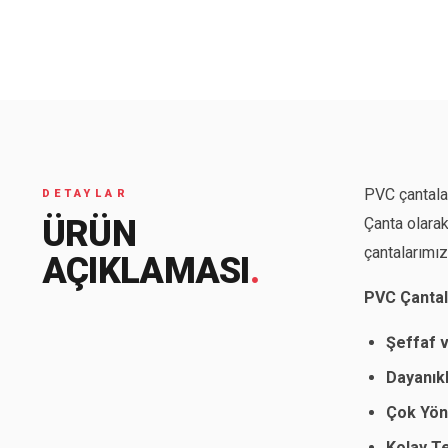
Seyahat ve Spor Çantaları
11 ürün
Soğutucu Termos Çantalar
8 ürün
Trafik Seti Çantaları
9 ürün
PVC çantalar
DETAYLAR
ÜRÜN
Çanta olarak
çantalarımız
AÇIKLAMASI
.
PVC Çantala
Şeffaf 
Dayanık
Çok Yönl
Kolay Te