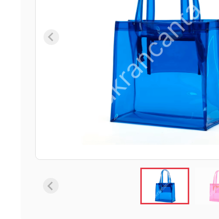
6 ürün
Keçe Çantalar
12 ürün
Kozmetik Makyaj Çantalar
74 ürün
Motor Kurye Çantaları
4 ürün
Plaj Çantaları
23 ürün
Postacı Çantalar
12 ürün
Promosyon Laptop Çantaları
27 ürün
Promosyon Sırt Çantaları
50 ürün
PVC Çantalar
10 ürün