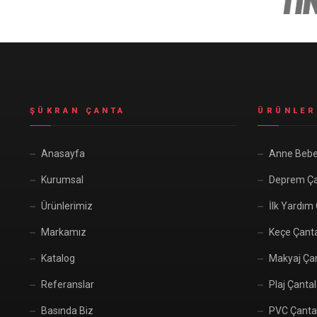
ŞÜKRAN ÇANTA
ÜRÜNLER
Anasayfa
Anne Bebe
Kurumsal
Deprem Ça
Ürünlerimiz
İlk Yardım
Markamız
Keçe Çant
Katalog
Makyaj Çan
Referanslar
Plaj Çantal
Basında Biz
PVC Çanta