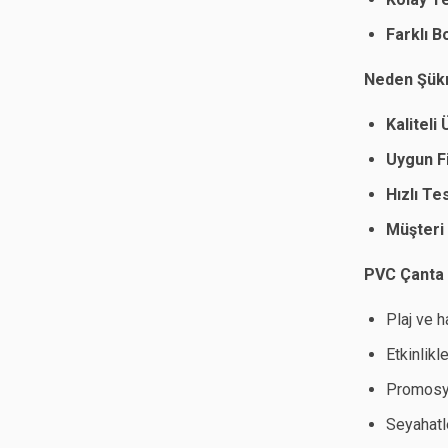
Farklı B
Neden Şükr
Kaliteli
Uygun Fi
Hızlı Te
Müşteri
PVC Çanta H
Plaj ve 
Etkinlikl
Promosyo
Seyahatl