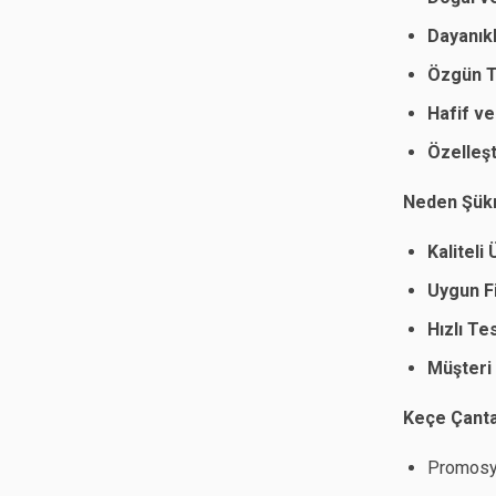
Dayanıkl
Özgün T
Hafif ve 
Özelleşti
Neden Şükr
Kaliteli
Uygun Fi
Hızlı Te
Müşteri
Keçe Çantal
Promosyo