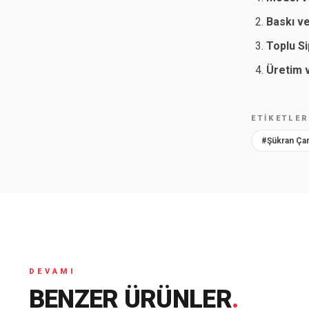
Baskı v
Toplu Si
Üretim 
ETIKETLE
#Şükran Ça
DEVAMI
BENZER ÜRÜNLER
.