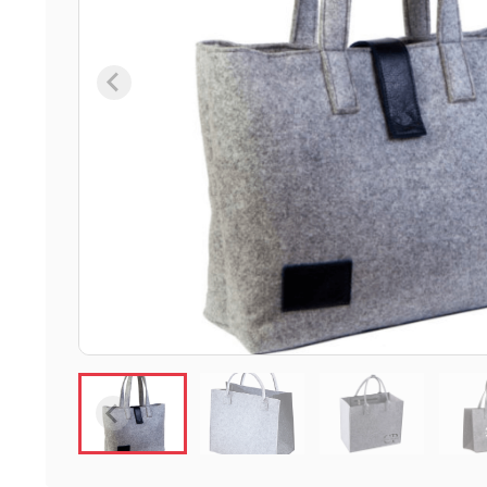
6 ürün
Keçe Çantalar
12 ürün
Kozmetik Makyaj Çantalar
74 ürün
Motor Kurye Çantaları
4 ürün
Plaj Çantaları
23 ürün
Postacı Çantalar
12 ürün
Promosyon Laptop Çantaları
27 ürün
Promosyon Sırt Çantaları
50 ürün
PVC Çantalar
10 ürün