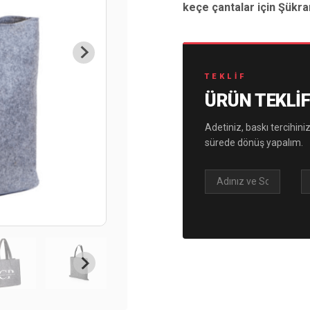
keçe çantalar için Şükran
TEKLIF
ÜRÜN TEKLIF
Adetiniz, baskı tercihiniz
sürede dönüş yapalım.