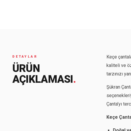
Seyahat ve Spor Çantaları
11 ürün
Soğutucu Termos Çantalar
8 ürün
Trafik Seti Çantaları
9 ürün
Keçe çantal
DETAYLAR
ÜRÜN
kaliteli ve 
tarzınızı ya
AÇIKLAMASI
.
Şükran Çanta
seçenekleriy
Çanta’yı terc
Keçe Çantal
Doğal v