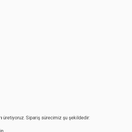
ı
üretiyoruz. Sipariş sürecimiz şu şekildedir:
in.