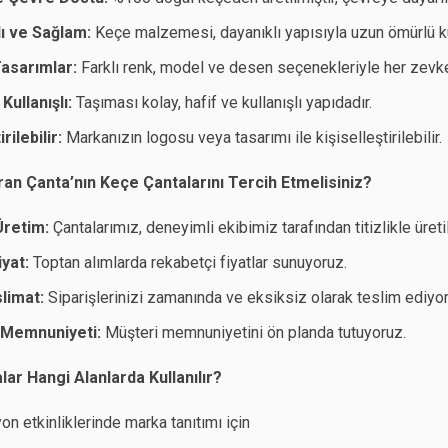
ı ve Sağlam:
Keçe malzemesi, dayanıklı yapısıyla uzun ömürlü ku
asarımlar:
Farklı renk, model ve desen seçenekleriyle her zevke
Kullanışlı:
Taşıması kolay, hafif ve kullanışlı yapıdadır.
rilebilir:
Markanızın logosu veya tasarımı ile kişiselleştirilebilir.
an Çanta’nın Keçe Çantalarını Tercih Etmelisiniz?
 Üretim:
Çantalarımız, deneyimli ekibimiz tarafından titizlikle üreti
yat:
Toptan alımlarda rekabetçi fiyatlar sunuyoruz.
slimat:
Siparişlerinizi zamanında ve eksiksiz olarak teslim ediyo
 Memnuniyeti:
Müşteri memnuniyetini ön planda tutuyoruz.
ar Hangi Alanlarda Kullanılır?
n etkinliklerinde marka tanıtımı için