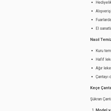
Hediyeli
Alışveri
Fuarlard
El sanat
Nasıl Temi
Kuru temi
Hafif lek
Ağır leke
Çantayı d
Keçe Çantas
Şükran Çant
Model v