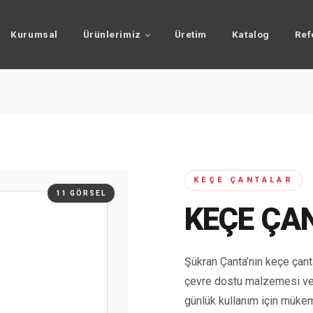
Kurumsal
Ürünlerimiz
Üretim
Katalog
Ref
KEÇE ÇANTALAR
11 GÖRSEL
KEÇE ÇA
Şükran Çanta’nın keçe çanta
çevre dostu malzemesi ve 
günlük kullanım için müke