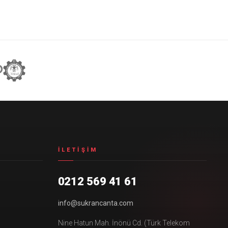
İLETIŞIM
0212 569 41 61
info@sukrancanta.com
Nine Hatun Mah. İnönü Cd. (Türk Telekom