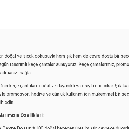
ar, doğal ve sıcak dokusuyla hem şık hem de çevre dostu bir seçe
özgün tasarımlı keçe çantalar sunuyoruz. Keçe çantalarımız, prom
nsıtmanızı sağlar.
’nın keçe çantaları, doğal ve dayanıklı yapısıyla öne çıkar. Şık ta
le promosyon, hediye ve günlük kullanım için mükemmel bir seçenek
ih edin.
arımızın Özellikleri:
e Çevre Dostu:
%100 doğal keçeden üretilmiştir, çevreye duyarlı 