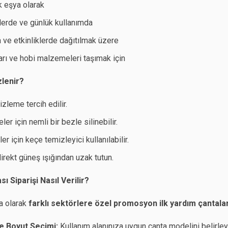
k eşya olarak
şlerde ve günlük kullanımda
a ve etkinliklerde dağıtılmak üzere
ları ve hobi malzemeleri taşımak için
zlenir?
zleme tercih edilir.
eler için nemli bir bezle silinebilir.
ler için keçe temizleyici kullanılabilir.
irekt güneş ışığından uzak tutun.
ı Siparişi Nasıl Verilir?
a olarak
farklı sektörlere özel promosyon ilk yardım çantalar
e Boyut Seçimi:
Kullanım alanınıza uygun çanta modelini belirley