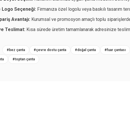
e Logo Seçeneği:
Firmanıza özel logolu veya baskılı tasarım terc
pariş Avantajı:
Kurumsal ve promosyon amaçlı toplu siparişlerde 
ve Teslimat:
Kısa sürede üretim tamamlanarak adresinize teslim 
R
#bez çanta
#çevre dostu çanta
#doğal çanta
#fuar çantası
nta
#toptan çanta