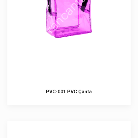
6 ürün
Keçe Çantalar
12 ürün
Kozmetik Makyaj Çantalar
74 ürün
Motor Kurye Çantaları
4 ürün
Plaj Çantaları
23 ürün
Postacı Çantalar
12 ürün
PVC-001 PVC Çanta
Promosyon Laptop Çantaları
27 ürün
Promosyon Sırt Çantaları
50 ürün
PVC Çantalar
10 ürün