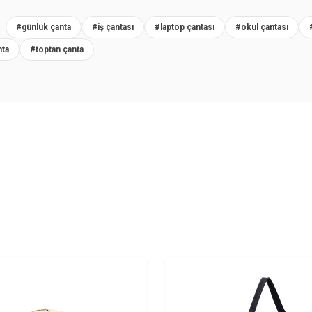
R
#günlük çanta
#iş çantası
#laptop çantası
#okul çantası
nta
#toptan çanta