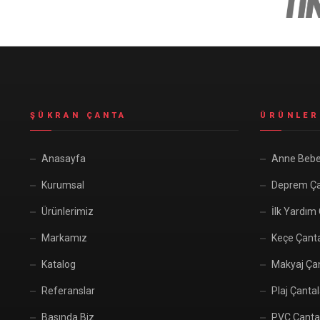
ŞÜKRAN ÇANTA
ÜRÜNLER
Anasayfa
Anne Bebe
Kurumsal
Deprem Ça
Ürünlerimiz
İlk Yardım
Markamız
Keçe Çant
Katalog
Makyaj Çan
Referanslar
Plaj Çantal
Basında Biz
PVC Çanta