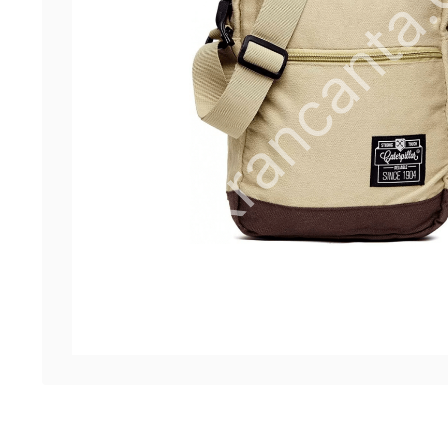
6 ürün
Keçe Çantalar
12 ürün
Kozmetik Makyaj Çantalar
74 ürün
Motor Kurye Çantaları
4 ürün
Plaj Çantaları
23 ürün
Postacı Çantalar
12 ürün
Promosyon Laptop Çantaları
27 ürün
Promosyon Sırt Çantaları
50 ürün
PVC Çantalar
10 ürün