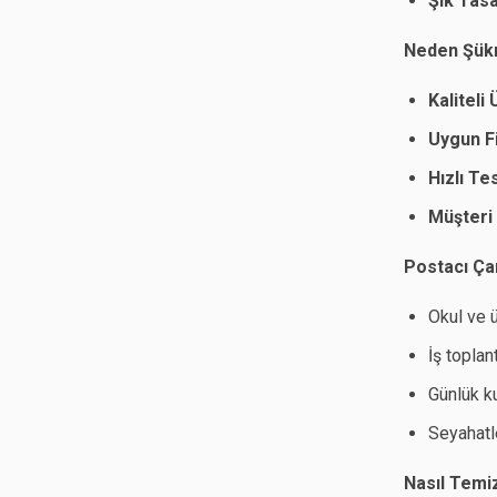
Şık Tas
Neden Şükr
Kaliteli
Uygun Fi
Hızlı Te
Müşteri
Postacı Çan
Okul ve 
İş toplan
Günlük k
Seyahatl
Nasıl Temi