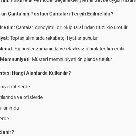
arım:
Farklı renk ve model seçenekleriyle her zevke uygun tasarım
an Çanta’nın Postacı Çantaları Tercih Edilmelidir?
 Üretim:
Çantalar, deneyimli bir ekip tarafından titizlikle üretilir.
yat:
Toptan alımlarda rekabetçi fiyatlar sunulur.
slimat:
Siparişler zamanında ve eksiksiz olarak teslim edilir.
 Memnuniyeti:
Müşteri memnuniyeti ön planda tutulur.
tası Hangi Alanlarda Kullanılır?
üniversitelerde
tılarında ve ofislerde
ullanımda
erde
zlenir?