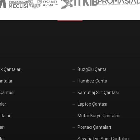
k Çantaları
Büzgülü Çanta
ntaları
Hambez Çanta
 Çantası
Kamuflaj Sırt Çantası
alar
Laptop Çantası
taları
Motor Kurye Çantaları
arı
Postacı Çantaları
lar
Seyahat ve Spor Çantaları