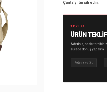
Çanta’yı tercih edin.
TEKLIF
ÜRÜN TEKLIF
Adetiniz, baskı tercihiniz
sürede dönüş yapalım.