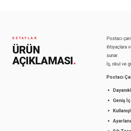
Seyahat ve Spor Çantaları
11 ürün
Soğutucu Termos Çantalar
8 ürün
Postacı çant
DETAYLAR
Trafik Seti Çantaları
ÜRÜN
ihtiyaçlara 
9 ürün
sunar.
AÇIKLAMASI
.
İş, okul ve 
Postacı Çan
Dayanık
Geniş İç
Kullanış
Ayarlana