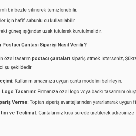
mli bir bezle silinerek temizlenebilir.
ler için hafif sabunlu su kullanılabilir.
rekt güneş ışığından uzak tutularak kurutulmalıdır.
ostacı Çantası Siparişi Nasıl Verilir?
çin özel tasarım
postacı çantaları
sipariş etmek isterseniz, Şükran
ci şu şekildedir:
eçimi:
Kullanım amacınıza uygun çanta modelini belirleyin.
e Logo Tasarımı:
Firmanıza özel logo veya baskı tasarımını oluşt
ipariş Verme:
Toptan sipariş avantajlarından yararlanarak uygun fiy
etim ve Teslimat:
Çantalarınız kısa sürede üretilerek adresinize t