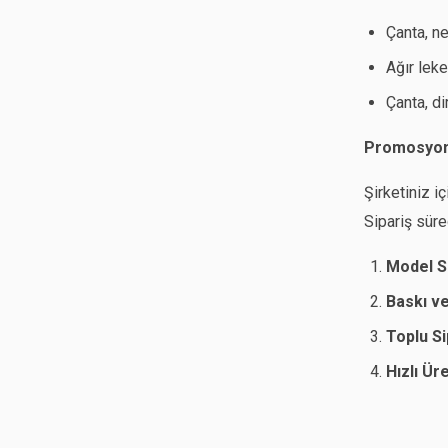
Çanta, ne
Ağır leke
Çanta, di
Promosyon P
Şirketiniz i
Sipariş süre
Model S
Baskı v
Toplu S
Hızlı Ür