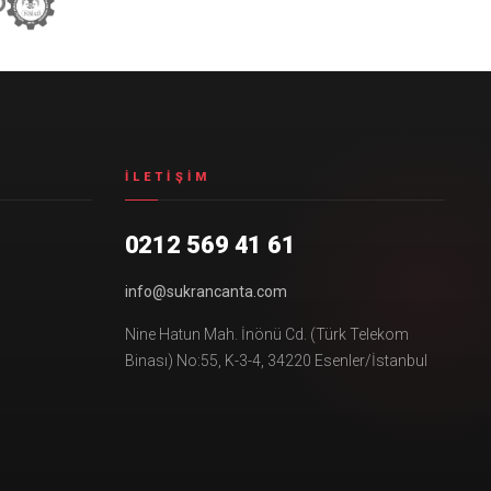
İLETIŞIM
0212 569 41 61
info@sukrancanta.com
Nine Hatun Mah. İnönü Cd. (Türk Telekom
Binası) No:55, K-3-4, 34220 Esenler/İstanbul