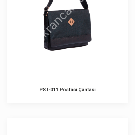
6 ürün
Keçe Çantalar
12 ürün
Kozmetik Makyaj Çantalar
74 ürün
Motor Kurye Çantaları
4 ürün
Plaj Çantaları
23 ürün
Postacı Çantalar
12 ürün
PST-011 Postacı Çantası
Promosyon Laptop Çantaları
27 ürün
Promosyon Sırt Çantaları
50 ürün
PVC Çantalar
10 ürün