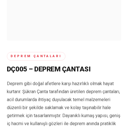
Seyahat ve Spor Çantaları
11 ürün
Soğutucu Termos Çantalar
8 ürün
Trafik Seti Çantaları
9 ürün
DEPREM ÇANTALARI
DÇ005 – DEPREM ÇANTASI
Deprem gibi doğal afetlere karşı hazırlıklı olmak hayat
kurtarır. Şükran Çanta tarafından üretilen deprem çantaları,
acil durumlarda ihtiyaç duyulacak temel malzemeleri
düzenli bir şekilde saklamak ve kolay taşınabilir hale
getirmek için tasarlanmıştır. Dayanıklı kumaş yapısı, geniş
iç hacmi ve kullanışlı gözleri ile deprem anında pratiklik