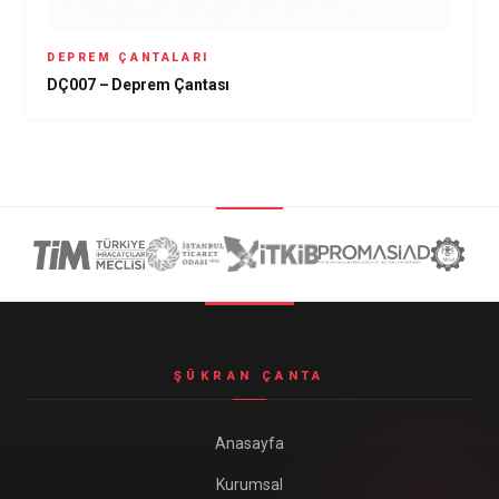
DEPREM ÇANTALARI
DÇ007 – Deprem Çantası
ŞÜKRAN ÇANTA
Anasayfa
Kurumsal