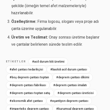
şekilde (örneğin temel afet malzemeleriyle)
hazırlanabilir.
Özelleştirme:
Firma logosu, sloganı veya proje adı
çanta üzerine uygulanabilir.
Üretim ve Teslimat:
Onay sonrası üretime başlanır
ve çantalar belirlenen sürede teslim edilir.
ETIKETLER
#acil durum kiti üretimi
#afet çantası tedarikçisi
#baskılı acil durum çantası
#boş deprem çantası toptan
#deprem çantası dikimi
#deprem çantası fabrikası
#deprem çantası imalatı
#deprem çantası toptan satış
#deprem çantası üreticisi
#ekonomik afet çantası
#eşantiyon deprem çantası
#imperteks deprem çantası
#kurumsal deprem çantası