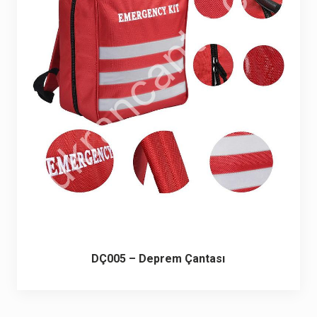
6 ürün
Keçe Çantalar
12 ürün
Kozmetik Makyaj Çantalar
74 ürün
Motor Kurye Çantaları
4 ürün
Plaj Çantaları
23 ürün
Postacı Çantalar
12 ürün
Promosyon Laptop Çantaları
27 ürün
DÇ005 – Deprem Çantası
Promosyon Sırt Çantaları
50 ürün
PVC Çantalar
10 ürün