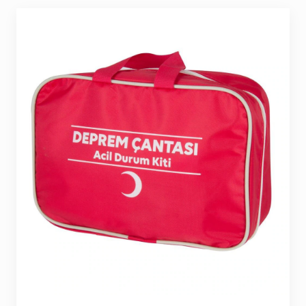
Seyahat ve Spor Çantaları
11 ürün
Soğutucu Termos Çantalar
8 ürün
Trafik Seti Çantaları
9 ürün