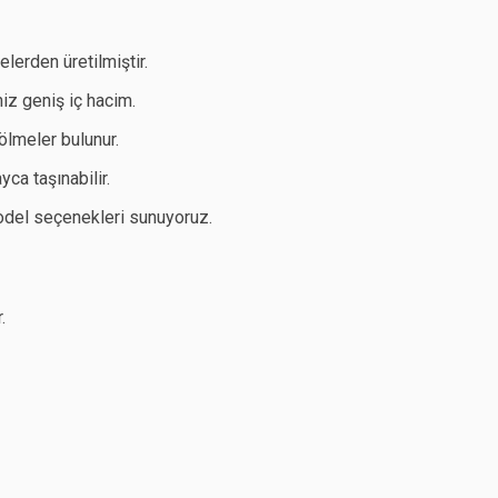
lerden üretilmiştir.
iz geniş iç hacim.
ölmeler bulunur.
ca taşınabilir.
model seçenekleri sunuyoruz.
.