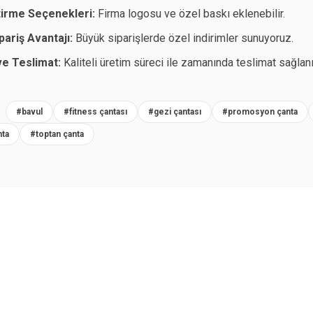
tirme Seçenekleri:
Firma logosu ve özel baskı eklenebilir.
pariş Avantajı:
Büyük siparişlerde özel indirimler sunuyoruz.
ve Teslimat:
Kaliteli üretim süreci ile zamanında teslimat sağlanı
R
#bavul
#fitness çantası
#gezi çantası
#promosyon çanta
nta
#toptan çanta