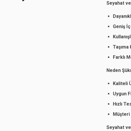
Seyahat ve 
Dayanık
Geniş İç
Kullanış
Taşıma K
Farklı 
Neden Şükr
Kaliteli
Uygun Fi
Hızlı Te
Müşteri
Seyahat ve 