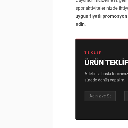
Dayanıklı malzemesi, geniş
spor aktivitelerinizde ihtiy
uygun fiyatlı promosyon 
edin.
TEKLIF
ÜRÜN TEKLIF
Adetiniz, baskı tercihiniz
sürede dönüş yapalım.