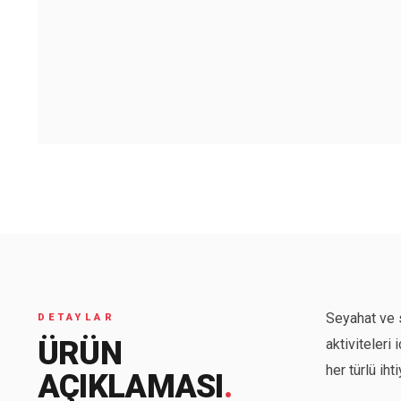
Seyahat ve s
DETAYLAR
ÜRÜN
aktiviteleri
her türlü ih
AÇIKLAMASI
.