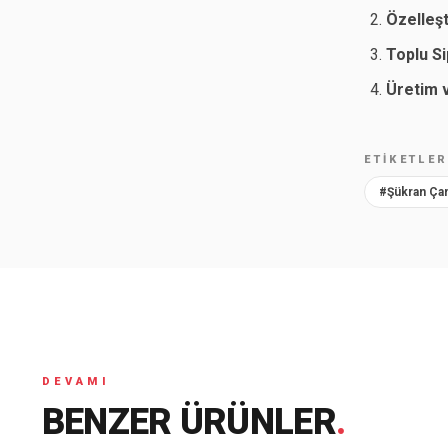
Özelleş
Toplu Si
Üretim 
ETIKETLE
#Şükran Ça
DEVAMI
BENZER ÜRÜNLER
.