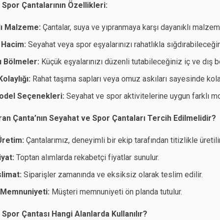
Spor Çantalarının Özellikleri:
lı Malzeme:
Çantalar, suya ve yıpranmaya karşı dayanıklı malzeme
 Hacim:
Seyahat veya spor eşyalarınızı rahatlıkla sığdırabileceğin
lı Bölmeler:
Küçük eşyalarınızı düzenli tutabileceğiniz iç ve dış b
olaylığı:
Rahat taşıma sapları veya omuz askıları sayesinde kolay
Model Seçenekleri:
Seyahat ve spor aktivitelerine uygun farklı 
an Çanta’nın Seyahat ve Spor Çantaları Tercih Edilmelidir?
 Üretim:
Çantalarımız, deneyimli bir ekip tarafından titizlikle üretilir
yat:
Toptan alımlarda rekabetçi fiyatlar sunulur.
slimat:
Siparişler zamanında ve eksiksiz olarak teslim edilir.
 Memnuniyeti:
Müşteri memnuniyeti ön planda tutulur.
Spor Çantası Hangi Alanlarda Kullanılır?