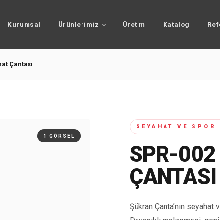
Kurumsal
Ürünlerimiz
Üretim
Katalog
Ref
at Çantası
SEYAHAT VE SPOR
1 GÖRSEL
SPR-002
ÇANTASI
Şükran Çanta’nın seyahat v