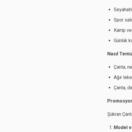
Seyahatl
Spor sal
Kamp ve 
Günlük k
Nasıl Temi
Çanta, ne
Ağır leke
Çanta, di
Promosyon 
Şükran Çant
Model v