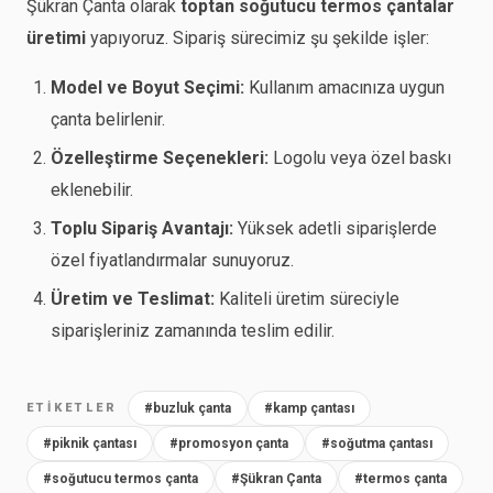
Şükran Çanta olarak
toptan soğutucu termos çantalar
üretimi
yapıyoruz. Sipariş sürecimiz şu şekilde işler:
Model ve Boyut Seçimi:
Kullanım amacınıza uygun
çanta belirlenir.
Özelleştirme Seçenekleri:
Logolu veya özel baskı
eklenebilir.
Toplu Sipariş Avantajı:
Yüksek adetli siparişlerde
özel fiyatlandırmalar sunuyoruz.
Üretim ve Teslimat:
Kaliteli üretim süreciyle
siparişleriniz zamanında teslim edilir.
ETIKETLER
#buzluk çanta
#kamp çantası
#piknik çantası
#promosyon çanta
#soğutma çantası
#soğutucu termos çanta
#Şükran Çanta
#termos çanta