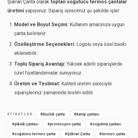
Şükran Çanta olarak
toptan soğutucu termos çantalar
üretimi
yapıyoruz. Sipariş sürecimiz şu şekilde işler:
Model ve Boyut Seçimi:
Kullanım amacınıza uygun
çanta belirlenir.
Özelleştirme Seçenekleri:
Logolu veya özel baskı
eklenebilir.
Toplu Sipariş Avantajı:
Yüksek adetli siparişlerde
özel fiyatlandırmalar sunuyoruz.
Üretim ve Teslimat:
Kaliteli üretim süreciyle
siparişleriniz zamanında teslim edilir.
ETIKETLER
#buzluk çanta
#kamp çantası
#piknik çantası
#promosyon çanta
#soğutma çantası
#soğutucu termos çanta
#Şükran Çanta
#termos çanta