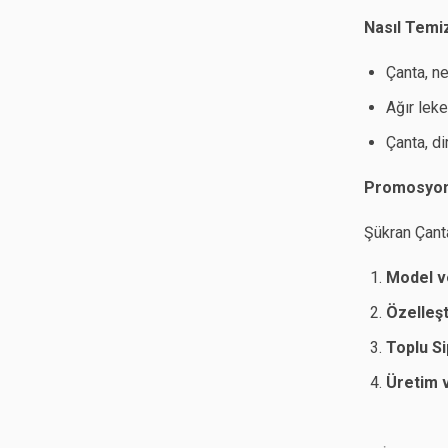
Nasıl Temi
Çanta, ne
Ağır leke
Çanta, di
Promosyon S
Şükran Çant
Model v
Özelleş
Toplu Si
Üretim 