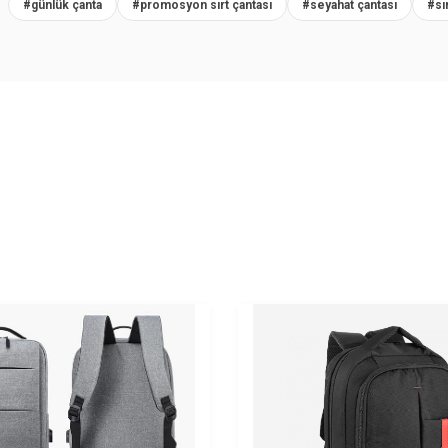
R
#günlük çanta
#promosyon sırt çantası
#seyahat çantası
#sı