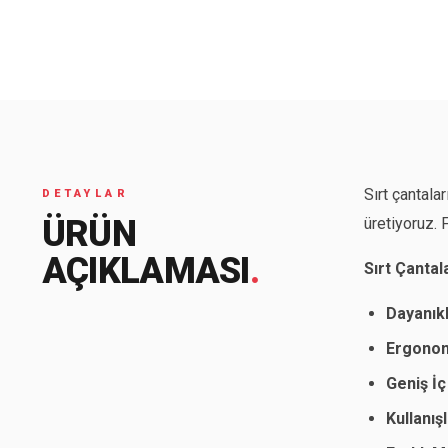
Seyahat ve Spor Çantaları
11 ürün
Soğutucu Termos Çantalar
8 ürün
Trafik Seti Çantaları
9 ürün
Sırt çantala
DETAYLAR
ÜRÜN
üretiyoruz. 
AÇIKLAMASI
.
Sırt Çantala
Dayanık
Ergonom
Geniş İç
Kullanış