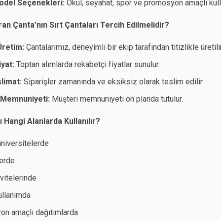
Model Seçenekleri:
Okul, seyahat, spor ve promosyon amaçlı kul
n Çanta’nın Sırt Çantaları Tercih Edilmelidir?
 Üretim:
Çantalarımız, deneyimli bir ekip tarafından titizlikle üretilir
yat:
Toptan alımlarda rekabetçi fiyatlar sunulur.
slimat:
Siparişler zamanında ve eksiksiz olarak teslim edilir.
 Memnuniyeti:
Müşteri memnuniyeti ön planda tutulur.
ı Hangi Alanlarda Kullanılır?
üniversitelerde
erde
vitelerinde
ullanımda
n amaçlı dağıtımlarda