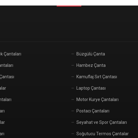
k Çantaları
Büzgülü Çanta
ntaları
Hambez Çanta
 Çantası
Kamuflaj Sırt Çantası
alar
Laptop Çantası
taları
Motor Kurye Çantaları
arı
Postacı Çantaları
lar
Seyahat ve Spor Çantaları
arı
Soğutucu Termos Çantalar