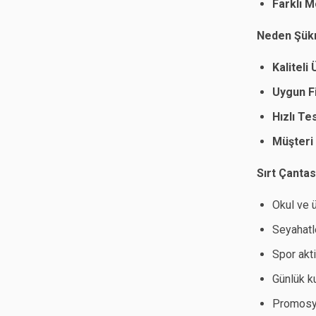
Farklı 
Neden Şükra
Kaliteli
Uygun Fi
Hızlı Te
Müşteri
Sırt Çantas
Okul ve 
Seyahatl
Spor akti
Günlük k
Promosyo