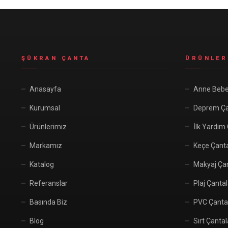
ŞÜKRAN ÇANTA
ÜRÜNLER
Anasayfa
Anne Bebe
Kurumsal
Deprem Ça
Ürünlerimiz
İlk Yardım
Markamız
Keçe Çant
Katalog
Makyaj Çan
Referanslar
Plaj Çantal
Basında Biz
PVC Çanta
Blog
Sırt Çantal