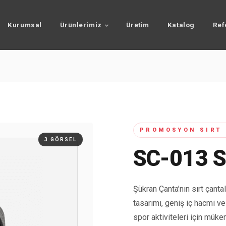
Kurumsal
Ürünlerimiz
Üretim
Katalog
Ref
PROMOSYON SIRT 
3 GÖRSEL
SC-013 S
Şükran Çanta’nın sırt çantal
tasarımı, geniş iç hacmi ve
spor aktiviteleri için mük