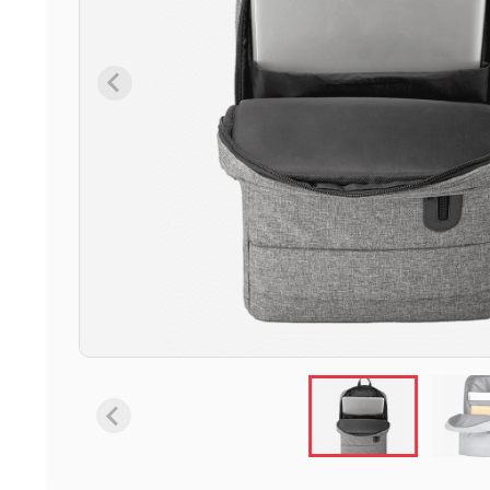
6 ürün
Keçe Çantalar
12 ürün
Kozmetik Makyaj Çantalar
74 ürün
Motor Kurye Çantaları
4 ürün
Plaj Çantaları
23 ürün
Postacı Çantalar
12 ürün
Promosyon Laptop Çantaları
27 ürün
Promosyon Sırt Çantaları
50 ürün
PVC Çantalar
10 ürün