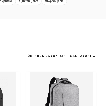
rt çantası
#Şükran Çanta
#toptan çanta
→
TÜM PROMOSYON SIRT ÇANTALARI