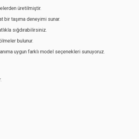
lerden üretilmiştir.
hat bir taşıma deneyimi sunar.
lıkla sığdırabilirsiniz.
ölmeler bulunur.
lanıma uygun farklı model seçenekleri sunuyoruz.
.