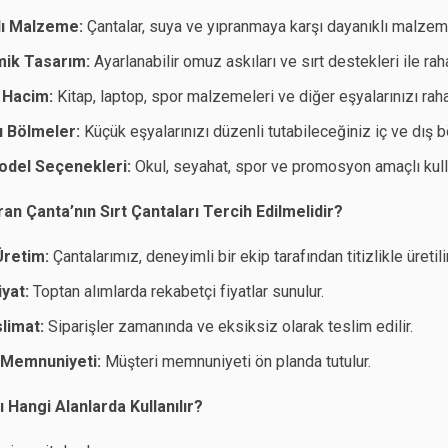
lı Malzeme:
Çantalar, suya ve yıpranmaya karşı dayanıklı malzeme
ik Tasarım:
Ayarlanabilir omuz askıları ve sırt destekleri ile ra
 Hacim:
Kitap, laptop, spor malzemeleri ve diğer eşyalarınızı rahat
lı Bölmeler:
Küçük eşyalarınızı düzenli tutabileceğiniz iç ve dış b
Model Seçenekleri:
Okul, seyahat, spor ve promosyon amaçlı kul
n Çanta’nın Sırt Çantaları Tercih Edilmelidir?
 Üretim:
Çantalarımız, deneyimli bir ekip tarafından titizlikle üretilir
yat:
Toptan alımlarda rekabetçi fiyatlar sunulur.
slimat:
Siparişler zamanında ve eksiksiz olarak teslim edilir.
 Memnuniyeti:
Müşteri memnuniyeti ön planda tutulur.
ı Hangi Alanlarda Kullanılır?