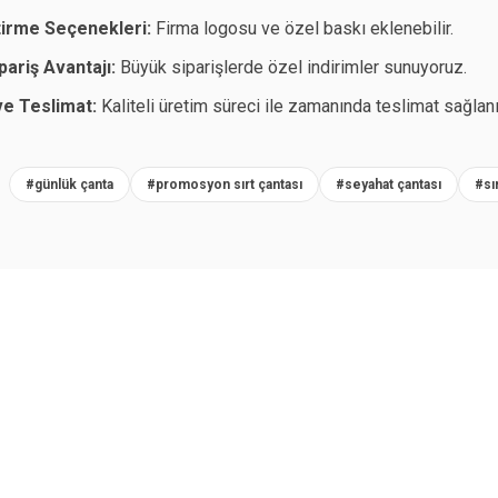
tirme Seçenekleri:
Firma logosu ve özel baskı eklenebilir.
pariş Avantajı:
Büyük siparişlerde özel indirimler sunuyoruz.
ve Teslimat:
Kaliteli üretim süreci ile zamanında teslimat sağlanı
R
#günlük çanta
#promosyon sırt çantası
#seyahat çantası
#sı