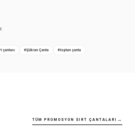
r.
rt çantası
#Şükran Çanta
#toptan çanta
→
TÜM PROMOSYON SIRT ÇANTALARI