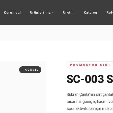
Kurumsal
Ürünlerimiz
Üretim
Katalog
Ref
PROMOSYON SIRT 
1 GÖRSEL
SC-003 
Şükran Çanta’nın sırt çantal
tasarımı, geniş iç hacmi ve
spor aktiviteleri için mük