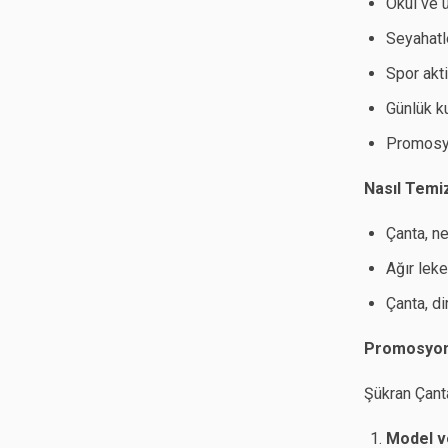
Okul ve 
Seyahatl
Spor akti
Günlük k
Promosyo
Nasıl Temi
Çanta, ne
Ağır leke
Çanta, di
Promosyon S
Şükran Çant
Model v