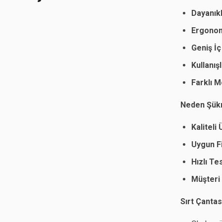
Dayanık
Ergonom
Geniş İç
Kullanış
Farklı 
Neden Şükra
Kaliteli
Uygun Fi
Hızlı Te
Müşteri
Sırt Çantas