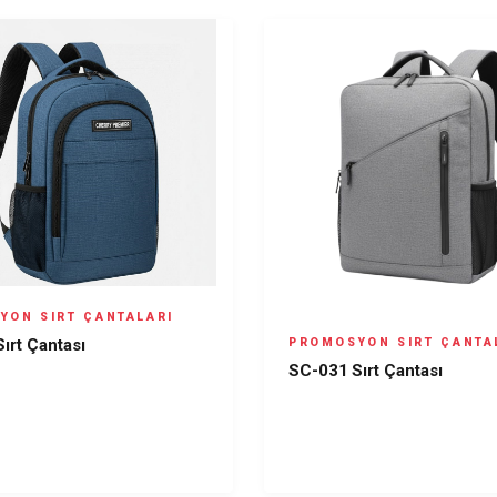
YON SIRT ÇANTALARI
ırt Çantası
PROMOSYON SIRT ÇANTA
SC-031 Sırt Çantası