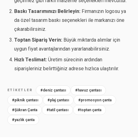
geçirmez gibi farklı malzeme seçenekleri mevcuttur.
Baskı Tasarımınızı Belirleyin:
Firmanızın logosu ya
da özel tasarım baskı seçenekleri ile markanızı öne
çıkarabilirsiniz.
Toptan Sipariş Verin:
Büyük miktarda alımlar için
uygun fiyat avantajlarından yararlanabilirsiniz.
Hızlı Teslimat:
Üretim sürecinin ardından
siparişleriniz belirttiğiniz adrese hızlıca ulaştırılır.
ETIKETLER
#deniz çantası
#havuz çantası
#piknik çantası
#plaj çantası
#promosyon çanta
#Şükran Çanta
#tatil çantası
#toptan çanta
#yazlık çanta