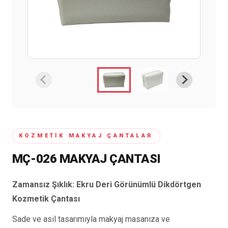
6 ürün
Keçe Çantalar
12 ürün
Kozmetik Makyaj Çantalar
74 ürün
Motor Kurye Çantaları
4 ürün
Plaj Çantaları
23 ürün
KOZMETIK MAKYAJ ÇANTALAR
Postacı Çantalar
12 ürün
MÇ-026 MAKYAJ ÇANTASI
Promosyon Laptop Çantaları
27 ürün
Zamansız Şıklık: Ekru Deri Görünümlü Dikdörtgen
Promosyon Sırt Çantaları
Kozmetik Çantası
50 ürün
Sade ve asil tasarımıyla makyaj masanıza ve
PVC Çantalar
10 ürün