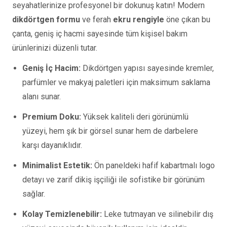
seyahatlerinize profesyonel bir dokunuş katın! Modern
dikdörtgen formu
ve ferah
ekru rengiyle
öne çıkan bu
Seyahat ve Spor Çantaları
11 ürün
çanta, geniş iç hacmi sayesinde tüm kişisel bakım
Soğutucu Termos Çantalar
ürünlerinizi düzenli tutar.
8 ürün
Geniş İç Hacim:
Dikdörtgen yapısı sayesinde kremler,
Trafik Seti Çantaları
parfümler ve makyaj paletleri için maksimum saklama
9 ürün
alanı sunar.
Premium Doku:
Yüksek kaliteli deri görünümlü
yüzeyi, hem şık bir görsel sunar hem de darbelere
karşı dayanıklıdır.
Minimalist Estetik:
Ön paneldeki hafif kabartmalı logo
detayı ve zarif dikiş işçiliği ile sofistike bir görünüm
sağlar.
Kolay Temizlenebilir:
Leke tutmayan ve silinebilir dış