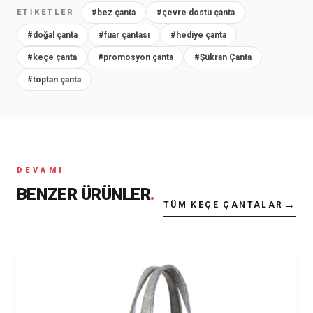
ETIKETLER
#bez çanta
#çevre dostu çanta
#doğal çanta
#fuar çantası
#hediye çanta
#keçe çanta
#promosyon çanta
#Şükran Çanta
#toptan çanta
DEVAMI
BENZER ÜRÜNLER
.
→
TÜM KEÇE ÇANTALAR