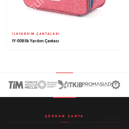
İLKYARDIM ÇANTALARI
IY-008 İlk Yardım Çantası
ŞÜKRAN ÇANTA