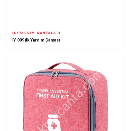
İLKYARDIM ÇANTALARI
IY-009 İlk Yardım Çantası