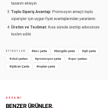
tasarım ekleyin.
Toplu Sipariş Avantajı:
Promosyon amaçlı toplu
siparişler için uygun fiyat avantajlarından yararlanın.
Üretim ve Teslimat:
Kısa sürede üretilip adresinize
teslim edilir.
ETIKETLER
#bez çanta
#büzgülü çanta
#ipli çanta
#okul çantası
#promosyon çanta
#spor çantası
#Şükran Çanta
#toptan çanta
DEVAMI
BENZER ÜRÜNLER
.