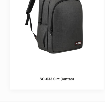
6 ürün
Keçe Çantalar
12 ürün
Kozmetik Makyaj Çantalar
74 ürün
Motor Kurye Çantaları
4 ürün
Plaj Çantaları
23 ürün
Postacı Çantalar
12 ürün
Promosyon Laptop Çantaları
SC-033 Sırt Çantası
27 ürün
Promosyon Sırt Çantaları
50 ürün
PVC Çantalar
10 ürün