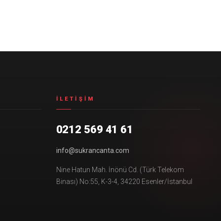
İLETIŞIM
0212 569 41 61
info@sukrancanta.com
Nine Hatun Mah. İnönü Cd. (Türk Telekom
Binası) No:55, K-3-4, 34220 Esenler/İstanbul