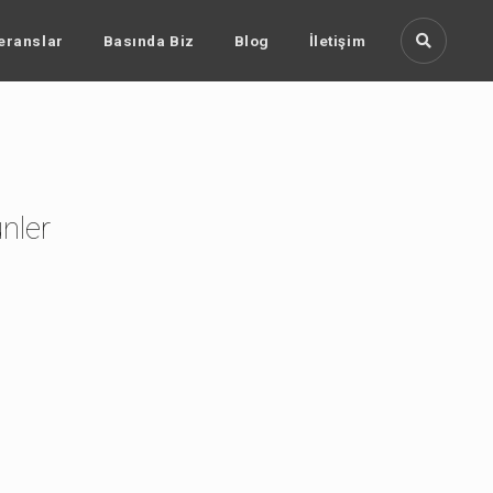
eranslar
Basında Biz
Blog
İletişim
ünler