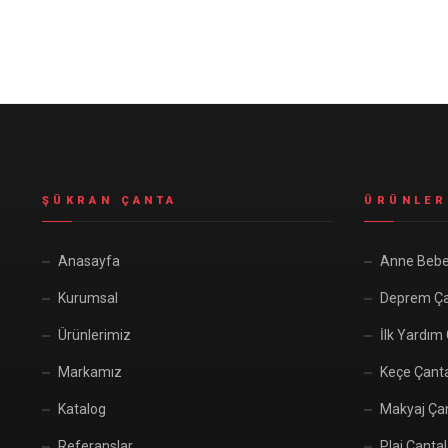
Seyahat ve Spor Çantaları
11 ürün
Soğutucu Termos Çantalar
8 ürün
Trafik Seti Çantaları
9 ürün
ŞÜKRAN ÇANTA
ÜRÜNLER
Anasayfa
Anne Bebe
Kurumsal
Deprem Ça
Ürünlerimiz
İlk Yardım
Markamız
Keçe Çant
Katalog
Makyaj Çan
Referanslar
Plaj Çantal