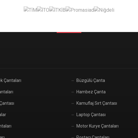
k Çantaları
Büzgülü Çanta
ntaları
Hambez Çanta
 Çantası
Kamuflaj Sırt Çantası
alar
Laptop Çantası
taları
Motor Kurye Çantaları
arı
Postacı Çantaları