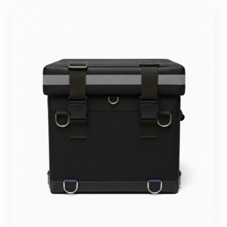
Seyahat ve Spor Çantaları
11 ürün
Soğutucu Termos Çantalar
8 ürün
Trafik Seti Çantaları
9 ürün