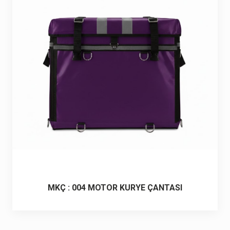
6 ürün
Keçe Çantalar
12 ürün
Kozmetik Makyaj Çantalar
74 ürün
Motor Kurye Çantaları
4 ürün
Plaj Çantaları
23 ürün
Postacı Çantalar
12 ürün
Promosyon Laptop Çantaları
27 ürün
MKÇ : 004 MOTOR KURYE ÇANTASI
Promosyon Sırt Çantaları
50 ürün
PVC Çantalar
10 ürün