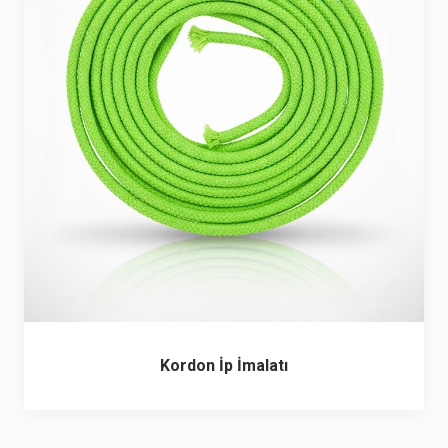
6 ürün
Keçe Çantalar
12 ürün
Kozmetik Makyaj Çantalar
74 ürün
Motor Kurye Çantaları
4 ürün
Plaj Çantaları
23 ürün
Postacı Çantalar
12 ürün
Promosyon Laptop Çantaları
27 ürün
Kordon İp İmalatı
Promosyon Sırt Çantaları
50 ürün
PVC Çantalar
10 ürün