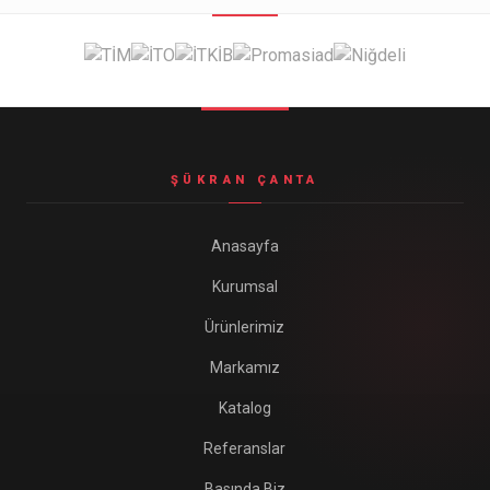
Seyahat ve Spor Çantaları
11 ürün
Soğutucu Termos Çantalar
8 ürün
Trafik Seti Çantaları
9 ürün
ŞÜKRAN ÇANTA
Anasayfa
Kurumsal
Ürünlerimiz
Markamız
Katalog
Referanslar
Basında Biz