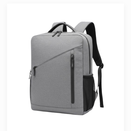
Seyahat ve Spor Çantaları
11 ürün
Soğutucu Termos Çantalar
8 ürün
Trafik Seti Çantaları
9 ürün