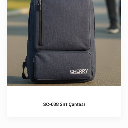
6 ürün
Keçe Çantalar
12 ürün
Kozmetik Makyaj Çantalar
74 ürün
Motor Kurye Çantaları
4 ürün
Plaj Çantaları
23 ürün
Postacı Çantalar
12 ürün
Promosyon Laptop Çantaları
27 ürün
SC-038 Sırt Çantası
Promosyon Sırt Çantaları
50 ürün
PVC Çantalar
10 ürün