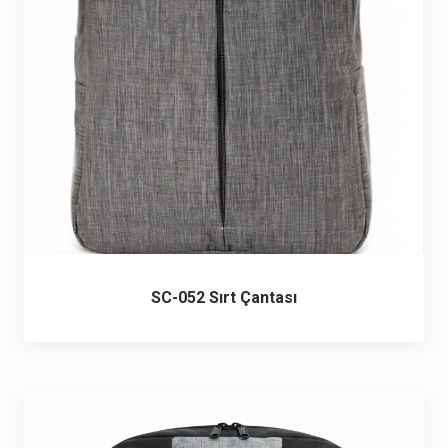
6 ürün
Keçe Çantalar
12 ürün
Kozmetik Makyaj Çantalar
74 ürün
Motor Kurye Çantaları
4 ürün
Plaj Çantaları
23 ürün
Postacı Çantalar
12 ürün
SC-052 Sırt Çantası
Promosyon Laptop Çantaları
27 ürün
Promosyon Sırt Çantaları
50 ürün
PVC Çantalar
10 ürün