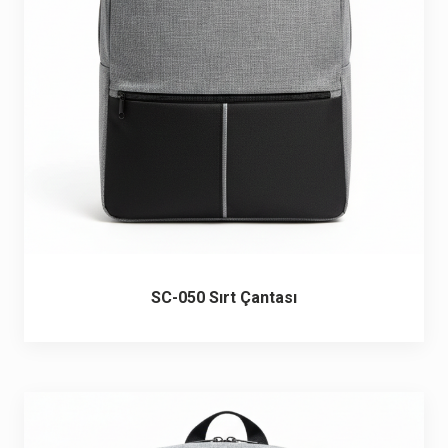
6 ürün
Keçe Çantalar
12 ürün
Kozmetik Makyaj Çantalar
74 ürün
Motor Kurye Çantaları
4 ürün
Plaj Çantaları
23 ürün
Postacı Çantalar
12 ürün
SC-050 Sırt Çantası
Promosyon Laptop Çantaları
27 ürün
Promosyon Sırt Çantaları
50 ürün
PVC Çantalar
10 ürün