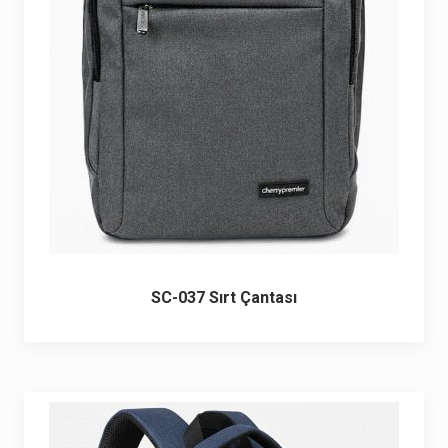
6 ürün
Keçe Çantalar
12 ürün
Kozmetik Makyaj Çantalar
74 ürün
Motor Kurye Çantaları
4 ürün
Plaj Çantaları
23 ürün
Postacı Çantalar
12 ürün
SC-037 Sırt Çantası
Promosyon Laptop Çantaları
27 ürün
Promosyon Sırt Çantaları
50 ürün
PVC Çantalar
10 ürün