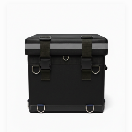
Seyahat ve Spor Çantaları
11 ürün
Soğutucu Termos Çantalar
8 ürün
Trafik Seti Çantaları
9 ürün