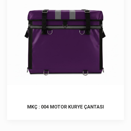
6 ürün
Keçe Çantalar
12 ürün
Kozmetik Makyaj Çantalar
74 ürün
Motor Kurye Çantaları
4 ürün
Plaj Çantaları
23 ürün
Postacı Çantalar
12 ürün
Promosyon Laptop Çantaları
27 ürün
MKÇ : 004 MOTOR KURYE ÇANTASI
Promosyon Sırt Çantaları
50 ürün
PVC Çantalar
10 ürün