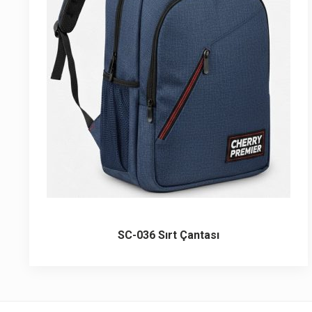
6 ürün
Keçe Çantalar
12 ürün
Kozmetik Makyaj Çantalar
74 ürün
Motor Kurye Çantaları
4 ürün
Plaj Çantaları
23 ürün
Postacı Çantalar
12 ürün
Promosyon Laptop Çantaları
SC-036 Sırt Çantası
27 ürün
Promosyon Sırt Çantaları
50 ürün
PVC Çantalar
10 ürün