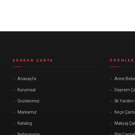
Seyahat ve Spor Çantaları
11 ürün
Soğutucu Termos Çantalar
8 ürün
Trafik Seti Çantaları
9 ürün
ŞÜKRAN ÇANTA
ÜRÜNLER
Anasayfa
Anne Bebe
Kurumsal
Deprem Ça
Ürünlerimiz
İlk Yardım
Markamız
Keçe Çant
Katalog
Makyaj Çan
Referanslar
Plaj Çantal