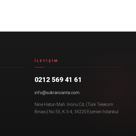
İLETIŞIM
0212 569 41 61
info@sukrancanta.com
Nine Hatun Mah. İnönü Cd. (Türk Telekom
Binası) No:55, K-3-4, 34220 Esenler/İstanbul