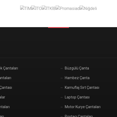
k Çantaları
Büzgülü Çanta
ntaları
Hambez Çanta
 Çantası
Kamuflaj Sırt Çantası
alar
Laptop Çantası
taları
Motor Kurye Çantaları
arı
Postacı Çantaları