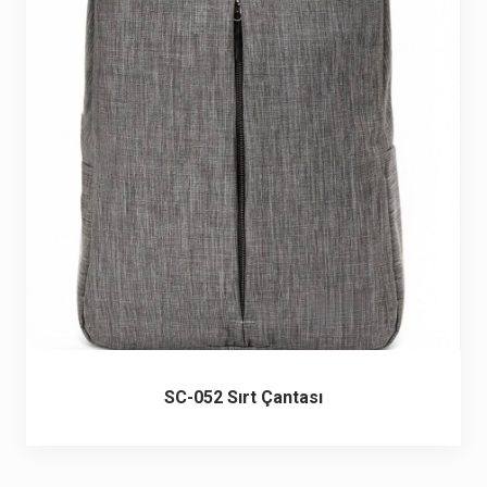
6 ürün
Keçe Çantalar
12 ürün
Kozmetik Makyaj Çantalar
74 ürün
Motor Kurye Çantaları
4 ürün
Plaj Çantaları
23 ürün
Postacı Çantalar
12 ürün
Promosyon Laptop Çantaları
27 ürün
SC-052 Sırt Çantası
Promosyon Sırt Çantaları
50 ürün
PVC Çantalar
10 ürün