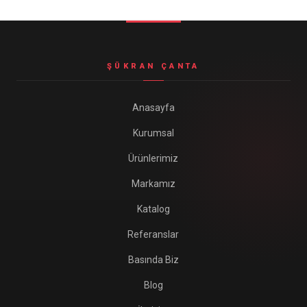
Seyahat ve Spor Çantaları
11 ürün
Soğutucu Termos Çantalar
ŞÜKRAN ÇANTA
8 ürün
Trafik Seti Çantaları
Anasayfa
9 ürün
Kurumsal
Ürünlerimiz
Markamız
Katalog
Referanslar
Basında Biz
Blog