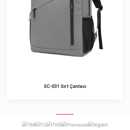
6 ürün
Keçe Çantalar
12 ürün
Kozmetik Makyaj Çantalar
74 ürün
Motor Kurye Çantaları
4 ürün
Plaj Çantaları
23 ürün
Postacı Çantalar
12 ürün
SC-031 Sırt Çantası
Promosyon Laptop Çantaları
27 ürün
Promosyon Sırt Çantaları
50 ürün
PVC Çantalar
10 ürün