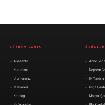
Seyahat ve Spor Çantaları
11 ürün
Soğutucu Termos Çantalar
8 ürün
Trafik Seti Çantaları
9 ürün
ŞÜKRAN ÇANTA
ÜRÜNLER
Anasayfa
Anne Bebe
Kurumsal
Deprem Ça
Ürünlerimiz
İlk Yardım
Markamız
Keçe Çant
Katalog
Makyaj Çan
Referanslar
Plaj Çantal