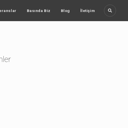
eranslar
Basında Biz
Blog
İletişim
nler