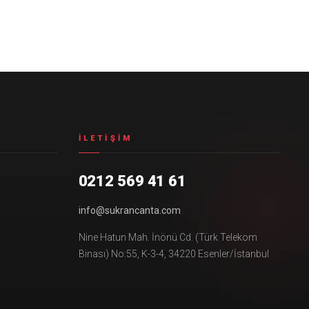
İLETIŞIM
0212 569 41 61
info@sukrancanta.com
Nine Hatun Mah. İnönü Cd. (Türk Telekom
Binası) No:55, K-3-4, 34220 Esenler/İstanbul