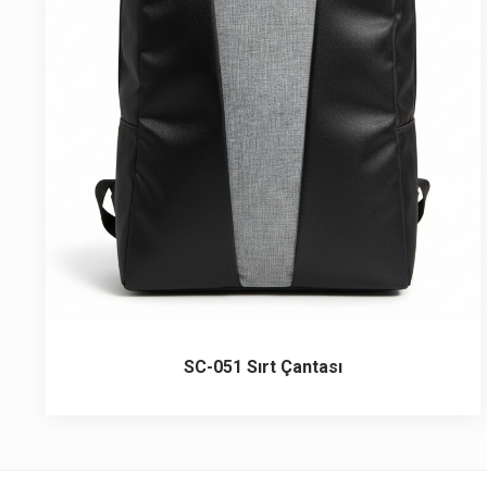
6 ürün
Keçe Çantalar
12 ürün
Kozmetik Makyaj Çantalar
74 ürün
Motor Kurye Çantaları
4 ürün
Plaj Çantaları
23 ürün
Postacı Çantalar
12 ürün
Promosyon Laptop Çantaları
SC-051 Sırt Çantası
27 ürün
Promosyon Sırt Çantaları
50 ürün
PVC Çantalar
10 ürün