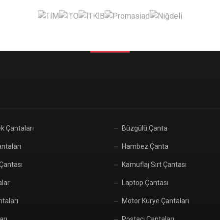
k Çantaları
Büzgülü Çanta
ntaları
Hambez Çanta
 Çantası
Kamuflaj Sırt Çantası
alar
Laptop Çantası
taları
Motor Kurye Çantaları
arı
Postacı Çantaları