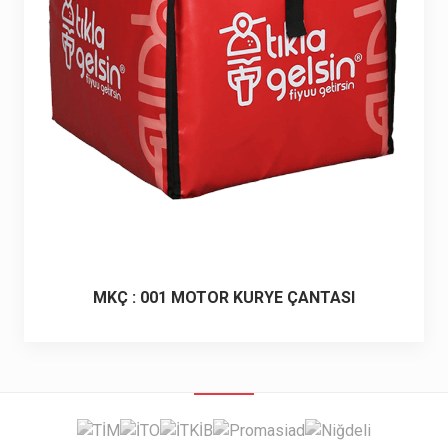
6 ürün
Keçe Çantalar
12 ürün
Kozmetik Makyaj Çantalar
74 ürün
Motor Kurye Çantaları
4 ürün
Plaj Çantaları
23 ürün
Postacı Çantalar
12 ürün
MKÇ : 001 MOTOR KURYE ÇANTASI
Promosyon Laptop Çantaları
27 ürün
Promosyon Sırt Çantaları
50 ürün
PVC Çantalar
10 ürün