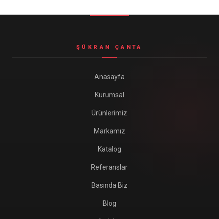
Seyahat ve Spor Çantaları
11 ürün
Soğutucu Termos Çantalar
ŞÜKRAN ÇANTA
8 ürün
Trafik Seti Çantaları
Anasayfa
9 ürün
Kurumsal
Ürünlerimiz
Markamız
Katalog
Referanslar
Basında Biz
Blog