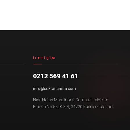
İLETIŞIM
0212 569 41 61
info@sukrancanta.com
Nine Hatun Mah. İnönü Cd. (Türk Telekom
Binası) No:55, K-3-4, 34220 Esenler/İstanbul