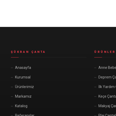
Seyahat ve Spor Çantaları
11 ürün
Soğutucu Termos Çantalar
8 ürün
Trafik Seti Çantaları
9 ürün
ŞÜKRAN ÇANTA
ÜRÜNLER
Anasayfa
Anne Bebe
Kurumsal
Deprem Ça
Ürünlerimiz
İlk Yardım
Markamız
Keçe Çant
Katalog
Makyaj Çan
Referanslar
Plaj Çantal