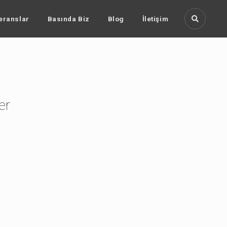
eranslar
Basında Biz
Blog
İletişim
er