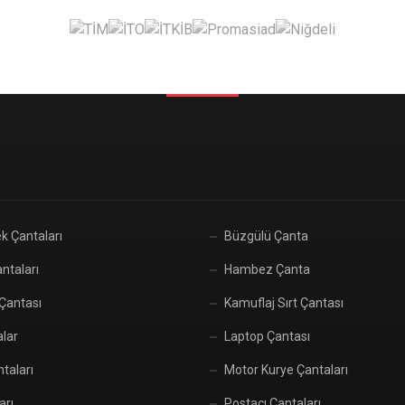
k Çantaları
Büzgülü Çanta
ntaları
Hambez Çanta
 Çantası
Kamuflaj Sırt Çantası
alar
Laptop Çantası
taları
Motor Kurye Çantaları
arı
Postacı Çantaları