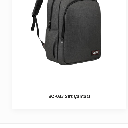
6 ürün
Keçe Çantalar
12 ürün
Kozmetik Makyaj Çantalar
74 ürün
Motor Kurye Çantaları
4 ürün
Plaj Çantaları
23 ürün
Postacı Çantalar
12 ürün
Promosyon Laptop Çantaları
SC-033 Sırt Çantası
27 ürün
Promosyon Sırt Çantaları
50 ürün
PVC Çantalar
10 ürün