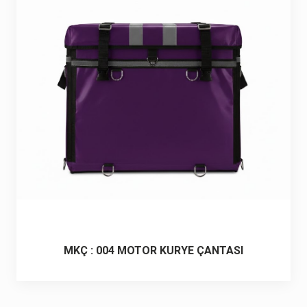
6 ürün
Keçe Çantalar
12 ürün
Kozmetik Makyaj Çantalar
74 ürün
Motor Kurye Çantaları
4 ürün
Plaj Çantaları
23 ürün
Postacı Çantalar
12 ürün
Promosyon Laptop Çantaları
27 ürün
MKÇ : 004 MOTOR KURYE ÇANTASI
Promosyon Sırt Çantaları
50 ürün
PVC Çantalar
10 ürün