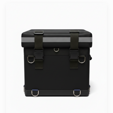
Seyahat ve Spor Çantaları
11 ürün
Soğutucu Termos Çantalar
8 ürün
Trafik Seti Çantaları
9 ürün