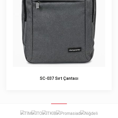
6 ürün
Keçe Çantalar
12 ürün
Kozmetik Makyaj Çantalar
74 ürün
Motor Kurye Çantaları
4 ürün
Plaj Çantaları
23 ürün
Postacı Çantalar
12 ürün
SC-037 Sırt Çantası
Promosyon Laptop Çantaları
27 ürün
Promosyon Sırt Çantaları
50 ürün
PVC Çantalar
10 ürün