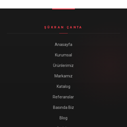
Seyahat ve Spor Çantaları
11 ürün
Soğutucu Termos Çantalar
ŞÜKRAN ÇANTA
8 ürün
Trafik Seti Çantaları
Anasayfa
9 ürün
Kurumsal
Ürünlerimiz
Markamız
Katalog
Referanslar
Basında Biz
Blog