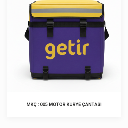
6 ürün
Keçe Çantalar
12 ürün
Kozmetik Makyaj Çantalar
74 ürün
Motor Kurye Çantaları
4 ürün
Plaj Çantaları
23 ürün
Postacı Çantalar
12 ürün
Promosyon Laptop Çantaları
27 ürün
MKÇ : 005 MOTOR KURYE ÇANTASI
Promosyon Sırt Çantaları
50 ürün
PVC Çantalar
10 ürün