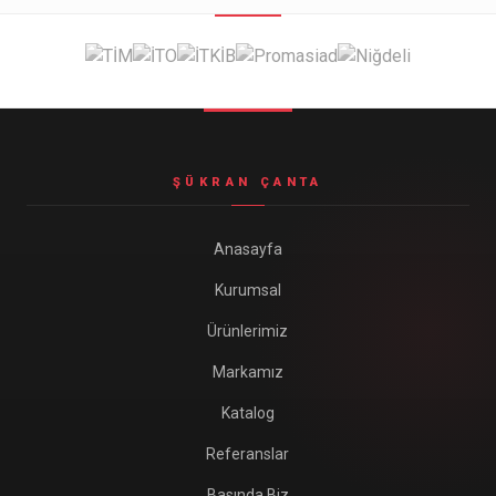
Seyahat ve Spor Çantaları
11 ürün
Soğutucu Termos Çantalar
8 ürün
Trafik Seti Çantaları
9 ürün
ŞÜKRAN ÇANTA
Anasayfa
Kurumsal
Ürünlerimiz
Markamız
Katalog
Referanslar
Basında Biz