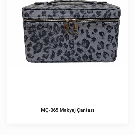
6 ürün
Keçe Çantalar
12 ürün
Kozmetik Makyaj Çantalar
74 ürün
Motor Kurye Çantaları
4 ürün
Plaj Çantaları
23 ürün
Postacı Çantalar
12 ürün
Promosyon Laptop Çantaları
27 ürün
MÇ-065 Makyaj Çantası
Promosyon Sırt Çantaları
50 ürün
PVC Çantalar
10 ürün