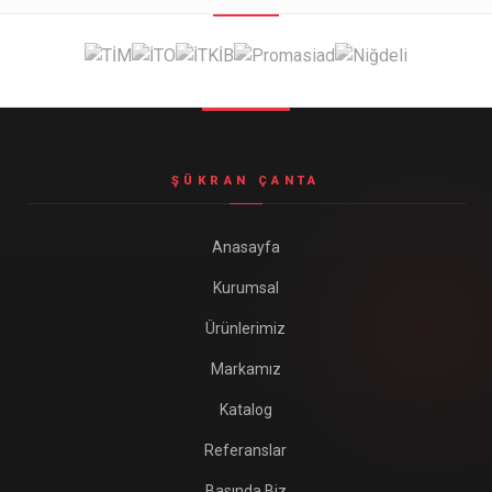
Seyahat ve Spor Çantaları
11 ürün
Soğutucu Termos Çantalar
8 ürün
Trafik Seti Çantaları
9 ürün
ŞÜKRAN ÇANTA
Anasayfa
Kurumsal
Ürünlerimiz
Markamız
Katalog
Referanslar
Basında Biz