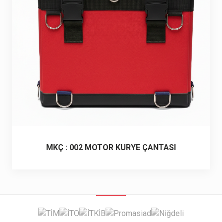
6 ürün
Keçe Çantalar
12 ürün
Kozmetik Makyaj Çantalar
74 ürün
Motor Kurye Çantaları
4 ürün
Plaj Çantaları
23 ürün
Postacı Çantalar
12 ürün
MKÇ : 002 MOTOR KURYE ÇANTASI
Promosyon Laptop Çantaları
27 ürün
Promosyon Sırt Çantaları
50 ürün
PVC Çantalar
10 ürün