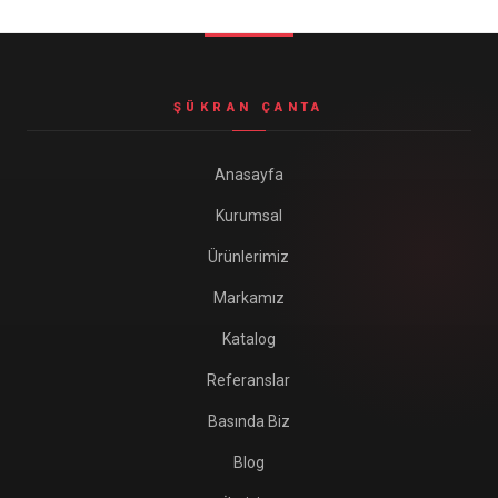
Seyahat ve Spor Çantaları
11 ürün
Soğutucu Termos Çantalar
ŞÜKRAN ÇANTA
8 ürün
Trafik Seti Çantaları
Anasayfa
9 ürün
Kurumsal
Ürünlerimiz
Markamız
Katalog
Referanslar
Basında Biz
Blog