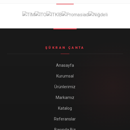
Seyahat ve Spor Çantaları
11 ürün
Soğutucu Termos Çantalar
8 ürün
Trafik Seti Çantaları
9 ürün
ŞÜKRAN ÇANTA
Anasayfa
Kurumsal
Ürünlerimiz
Markamız
Katalog
Referanslar
Basında Biz