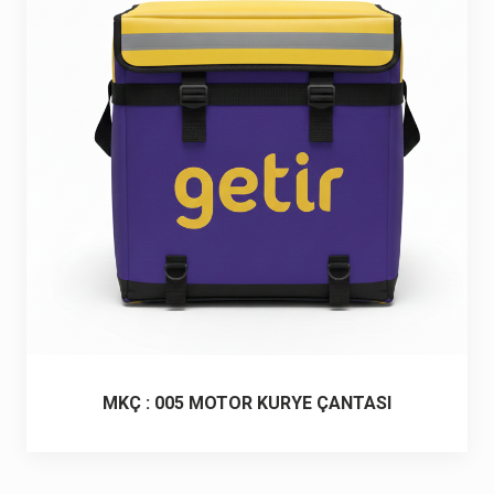
6 ürün
Keçe Çantalar
12 ürün
Kozmetik Makyaj Çantalar
74 ürün
Motor Kurye Çantaları
4 ürün
Plaj Çantaları
23 ürün
Postacı Çantalar
12 ürün
Promosyon Laptop Çantaları
27 ürün
MKÇ : 005 MOTOR KURYE ÇANTASI
Promosyon Sırt Çantaları
50 ürün
PVC Çantalar
10 ürün