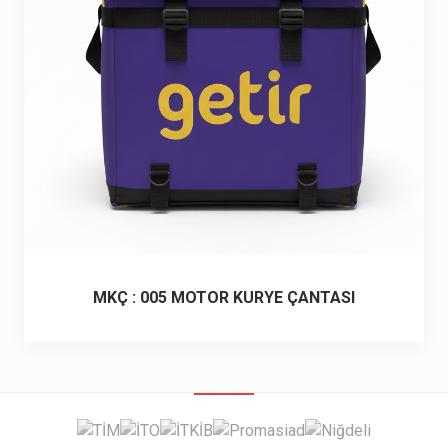
6 ürün
Keçe Çantalar
12 ürün
Kozmetik Makyaj Çantalar
74 ürün
Motor Kurye Çantaları
4 ürün
Plaj Çantaları
23 ürün
Postacı Çantalar
12 ürün
MKÇ : 005 MOTOR KURYE ÇANTASI
Promosyon Laptop Çantaları
27 ürün
Promosyon Sırt Çantaları
50 ürün
PVC Çantalar
10 ürün