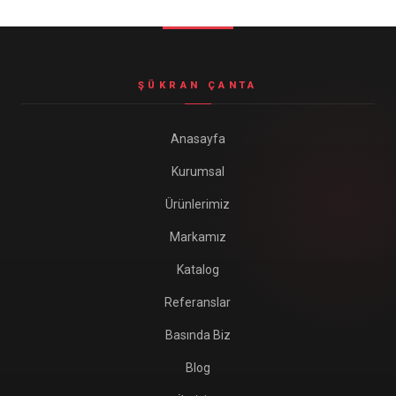
Seyahat ve Spor Çantaları
11 ürün
Soğutucu Termos Çantalar
ŞÜKRAN ÇANTA
8 ürün
Trafik Seti Çantaları
Anasayfa
9 ürün
Kurumsal
Ürünlerimiz
Markamız
Katalog
Referanslar
Basında Biz
Blog