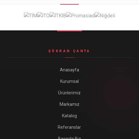
Seyahat ve Spor Çantaları
11 ürün
Soğutucu Termos Çantalar
8 ürün
Trafik Seti Çantaları
9 ürün
ŞÜKRAN ÇANTA
Anasayfa
Kurumsal
Ürünlerimiz
Markamız
Katalog
Referanslar
Basında Biz