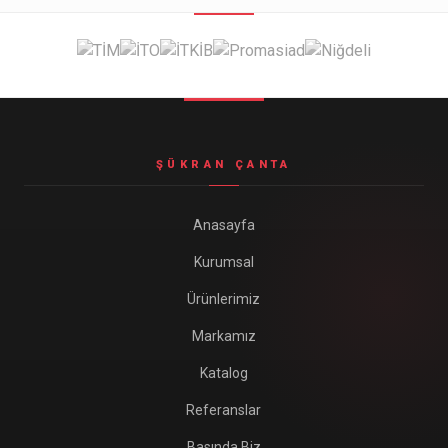
Seyahat ve Spor Çantaları
11 ürün
Soğutucu Termos Çantalar
8 ürün
Trafik Seti Çantaları
9 ürün
ŞÜKRAN ÇANTA
Anasayfa
Kurumsal
Ürünlerimiz
Markamız
Katalog
Referanslar
Basında Biz