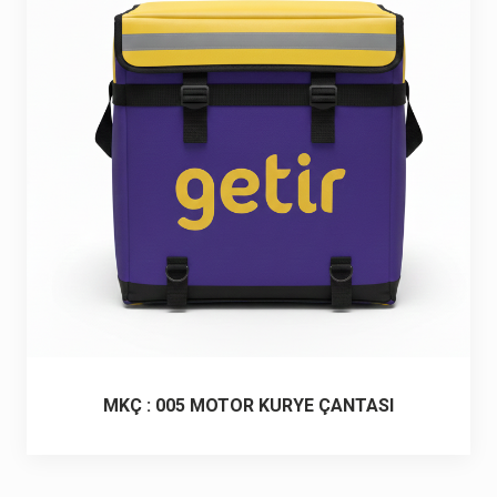
6 ürün
Keçe Çantalar
12 ürün
Kozmetik Makyaj Çantalar
74 ürün
Motor Kurye Çantaları
4 ürün
Plaj Çantaları
23 ürün
Postacı Çantalar
12 ürün
Promosyon Laptop Çantaları
27 ürün
MKÇ : 005 MOTOR KURYE ÇANTASI
Promosyon Sırt Çantaları
50 ürün
PVC Çantalar
10 ürün