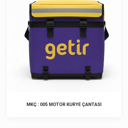
6 ürün
Keçe Çantalar
12 ürün
Kozmetik Makyaj Çantalar
74 ürün
Motor Kurye Çantaları
4 ürün
Plaj Çantaları
23 ürün
Postacı Çantalar
12 ürün
Promosyon Laptop Çantaları
27 ürün
MKÇ : 005 MOTOR KURYE ÇANTASI
Promosyon Sırt Çantaları
50 ürün
PVC Çantalar
10 ürün