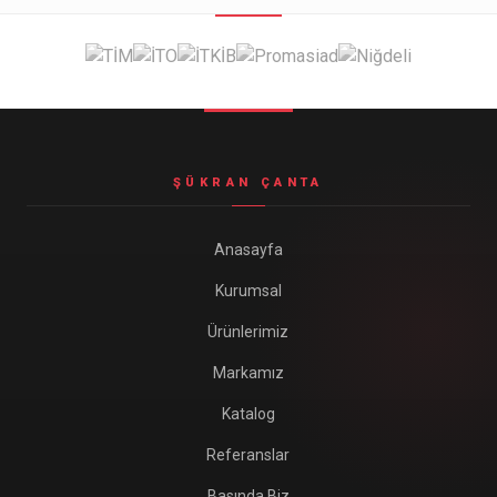
Seyahat ve Spor Çantaları
11 ürün
Soğutucu Termos Çantalar
8 ürün
Trafik Seti Çantaları
9 ürün
ŞÜKRAN ÇANTA
Anasayfa
Kurumsal
Ürünlerimiz
Markamız
Katalog
Referanslar
Basında Biz