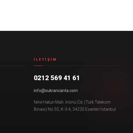
İLETIŞIM
0212 569 41 61
info@sukrancanta.com
Nine Hatun Mah. İnönü Cd. (Türk Telekom
Binası) No:55, K-3-4, 34220 Esenler/İstanbul