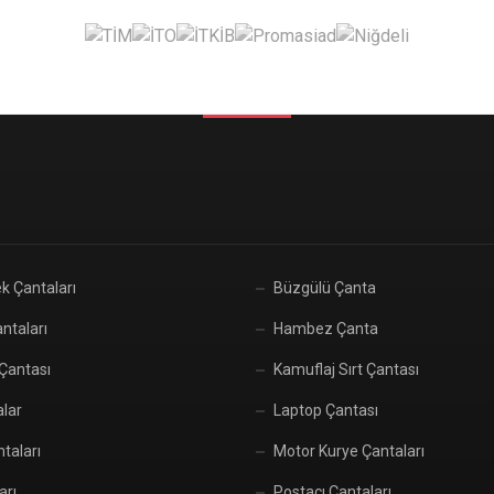
k Çantaları
Büzgülü Çanta
ntaları
Hambez Çanta
 Çantası
Kamuflaj Sırt Çantası
alar
Laptop Çantası
taları
Motor Kurye Çantaları
arı
Postacı Çantaları