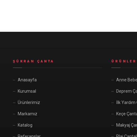
Seyahat ve Spor Çantaları
11 ürün
Soğutucu Termos Çantalar
8 ürün
Trafik Seti Çantaları
9 ürün
ŞÜKRAN ÇANTA
ÜRÜNLER
Anasayfa
Anne Bebe
Kurumsal
Deprem Ça
Ürünlerimiz
İlk Yardım
Markamız
Keçe Çant
Katalog
Makyaj Çan
Referanslar
Plaj Çantal