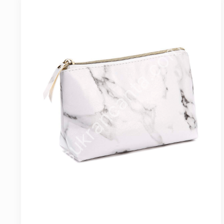
Seyahat ve Spor Çantaları
11 ürün
Soğutucu Termos Çantalar
8 ürün
Trafik Seti Çantaları
9 ürün