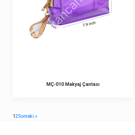
MÇ-010 Makyaj Çantası
1
2
Sonraki »