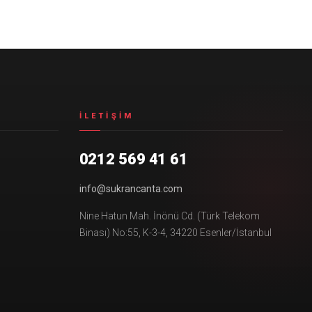
İLETIŞIM
0212 569 41 61
info@sukrancanta.com
Nine Hatun Mah. İnönü Cd. (Türk Telekom
Binası) No:55, K-3-4, 34220 Esenler/İstanbul