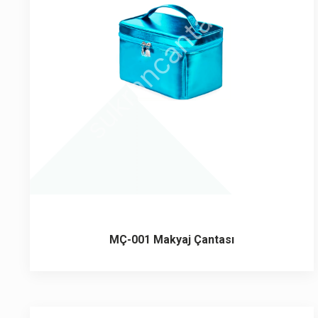
6 ürün
Keçe Çantalar
12 ürün
Kozmetik Makyaj Çantalar
74 ürün
Motor Kurye Çantaları
4 ürün
Plaj Çantaları
23 ürün
Postacı Çantalar
12 ürün
Promosyon Laptop Çantaları
MÇ-001 Makyaj Çantası
27 ürün
Promosyon Sırt Çantaları
50 ürün
PVC Çantalar
10 ürün