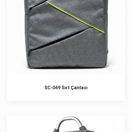
6 ürün
Keçe Çantalar
12 ürün
Kozmetik Makyaj Çantalar
74 ürün
Motor Kurye Çantaları
4 ürün
Plaj Çantaları
23 ürün
Postacı Çantalar
12 ürün
SC-049 Sırt Çantası
Promosyon Laptop Çantaları
27 ürün
Promosyon Sırt Çantaları
50 ürün
PVC Çantalar
10 ürün