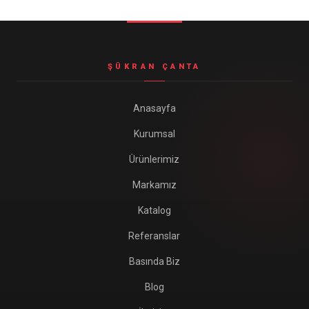
Seyahat ve Spor Çantaları
11 ürün
Soğutucu Termos Çantalar
ŞÜKRAN ÇANTA
8 ürün
Trafik Seti Çantaları
Anasayfa
9 ürün
Kurumsal
Ürünlerimiz
Markamız
Katalog
Referanslar
Basında Biz
Blog