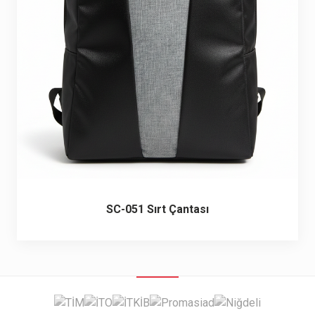
6 ürün
Keçe Çantalar
12 ürün
Kozmetik Makyaj Çantalar
74 ürün
Motor Kurye Çantaları
4 ürün
Plaj Çantaları
23 ürün
Postacı Çantalar
12 ürün
SC-051 Sırt Çantası
Promosyon Laptop Çantaları
27 ürün
Promosyon Sırt Çantaları
50 ürün
PVC Çantalar
10 ürün