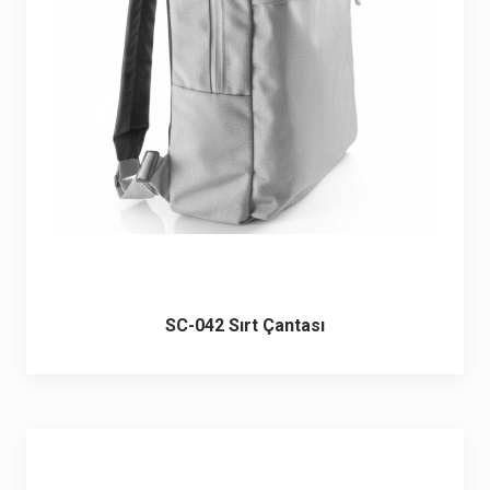
6 ürün
Keçe Çantalar
12 ürün
Kozmetik Makyaj Çantalar
74 ürün
Motor Kurye Çantaları
4 ürün
Plaj Çantaları
23 ürün
Postacı Çantalar
12 ürün
SC-042 Sırt Çantası
Promosyon Laptop Çantaları
27 ürün
Promosyon Sırt Çantaları
50 ürün
PVC Çantalar
10 ürün