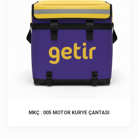
6 ürün
Keçe Çantalar
12 ürün
Kozmetik Makyaj Çantalar
74 ürün
Motor Kurye Çantaları
4 ürün
Plaj Çantaları
23 ürün
Postacı Çantalar
12 ürün
Promosyon Laptop Çantaları
27 ürün
MKÇ : 005 MOTOR KURYE ÇANTASI
Promosyon Sırt Çantaları
50 ürün
PVC Çantalar
10 ürün