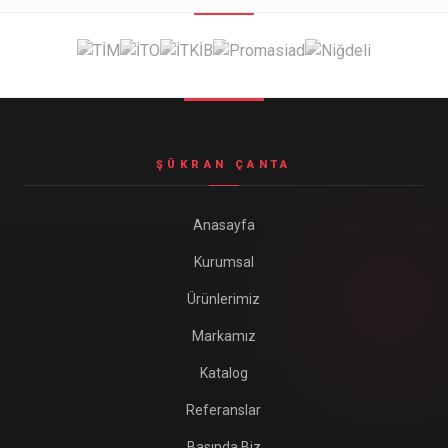
Seyahat ve Spor Çantaları
11 ürün
Soğutucu Termos Çantalar
8 ürün
Trafik Seti Çantaları
9 ürün
ŞÜKRAN ÇANTA
Anasayfa
Kurumsal
Ürünlerimiz
Markamız
Katalog
Referanslar
Basında Biz