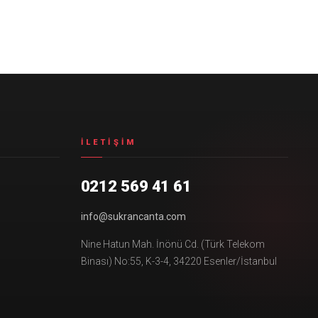
İLETIŞIM
0212 569 41 61
info@sukrancanta.com
Nine Hatun Mah. İnönü Cd. (Türk Telekom
Binası) No:55, K-3-4, 34220 Esenler/İstanbul