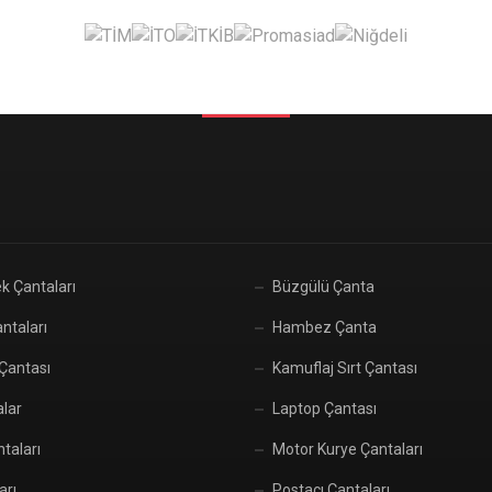
k Çantaları
Büzgülü Çanta
ntaları
Hambez Çanta
 Çantası
Kamuflaj Sırt Çantası
alar
Laptop Çantası
taları
Motor Kurye Çantaları
arı
Postacı Çantaları