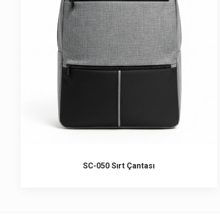
6 ürün
Keçe Çantalar
12 ürün
Kozmetik Makyaj Çantalar
74 ürün
Motor Kurye Çantaları
4 ürün
Plaj Çantaları
23 ürün
Postacı Çantalar
12 ürün
Promosyon Laptop Çantaları
SC-050 Sırt Çantası
27 ürün
Promosyon Sırt Çantaları
50 ürün
PVC Çantalar
10 ürün