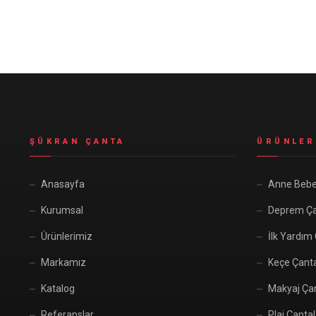
Seyahat ve Spor Çantaları
11 ürün
Soğutucu Termos Çantalar
8 ürün
Trafik Seti Çantaları
9 ürün
ŞÜKRAN ÇANTA
ÜRÜNLER
Anasayfa
Anne Bebe
Kurumsal
Deprem Ça
Ürünlerimiz
İlk Yardım
Markamız
Keçe Çant
Katalog
Makyaj Çan
Referanslar
Plaj Çantal