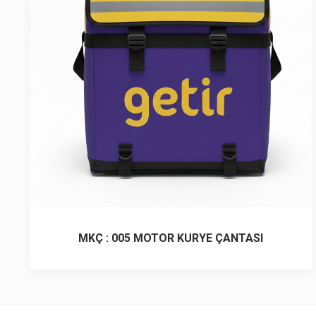
6 ürün
Keçe Çantalar
12 ürün
Kozmetik Makyaj Çantalar
74 ürün
Motor Kurye Çantaları
4 ürün
Plaj Çantaları
23 ürün
Postacı Çantalar
12 ürün
Promosyon Laptop Çantaları
MKÇ : 005 MOTOR KURYE ÇANTASI
27 ürün
Promosyon Sırt Çantaları
50 ürün
PVC Çantalar
10 ürün