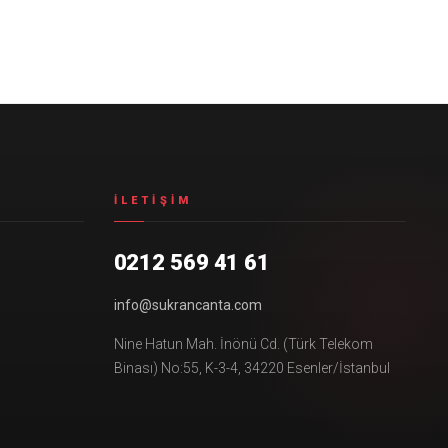
İLETIŞIM
0212 569 41 61
info@sukrancanta.com
Nine Hatun Mah. İnönü Cd. (Türk Telekom
Binası) No:55, K-3-4, 34220 Esenler/İstanbul