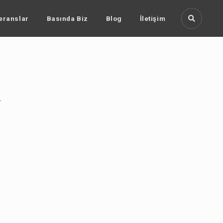
eranslar
Basında Biz
Blog
İletişim
r