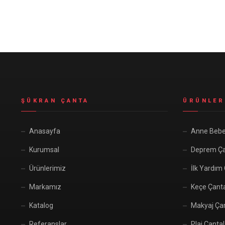
Seyahat ve Spor Çantaları
11 ürün
Soğutucu Termos Çantalar
8 ürün
Trafik Seti Çantaları
9 ürün
ŞÜKRAN ÇANTA
ÜRÜNLER
Anasayfa
Anne Bebe
Kurumsal
Deprem Ça
Ürünlerimiz
İlk Yardım
Markamız
Keçe Çant
Katalog
Makyaj Çan
Referanslar
Plaj Çantal