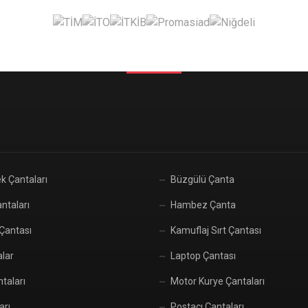
k Çantaları
Büzgülü Çanta
ntaları
Hambez Çanta
 Çantası
Kamuflaj Sırt Çantası
alar
Laptop Çantası
taları
Motor Kurye Çantaları
arı
Postacı Çantaları