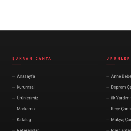
Seyahat ve Spor Çantaları
11 ürün
Soğutucu Termos Çantalar
8 ürün
Trafik Seti Çantaları
9 ürün
ŞÜKRAN ÇANTA
ÜRÜNLER
Anasayfa
Anne Bebe
Kurumsal
Deprem Ça
Ürünlerimiz
İlk Yardım
Markamız
Keçe Çant
Katalog
Makyaj Çan
Referanslar
Plaj Çantal