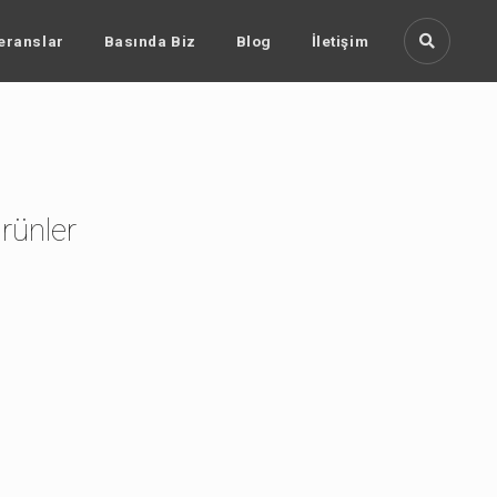
eranslar
Basında Biz
Blog
İletişim
rünler