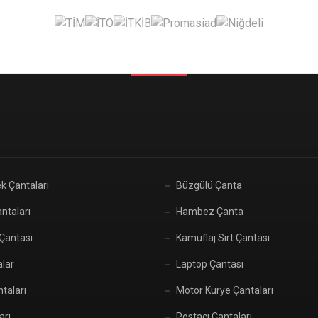
k Çantaları
Büzgülü Çanta
ntaları
Hambez Çanta
 Çantası
Kamuflaj Sırt Çantası
alar
Laptop Çantası
taları
Motor Kurye Çantaları
arı
Postacı Çantaları