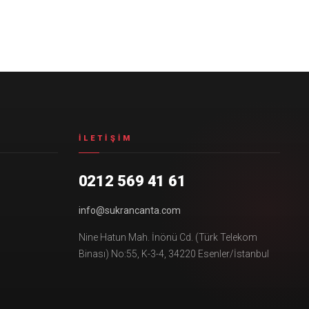
İLETIŞIM
0212 569 41 61
info@sukrancanta.com
Nine Hatun Mah. İnönü Cd. (Türk Telekom
Binası) No:55, K-3-4, 34220 Esenler/İstanbul