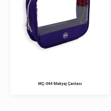
6 ürün
Keçe Çantalar
12 ürün
Kozmetik Makyaj Çantalar
74 ürün
Motor Kurye Çantaları
4 ürün
Plaj Çantaları
23 ürün
Postacı Çantalar
12 ürün
Promosyon Laptop Çantaları
MÇ-044 Makyaj Çantası
27 ürün
Promosyon Sırt Çantaları
50 ürün
PVC Çantalar
10 ürün